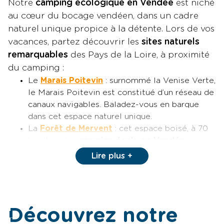
Notre
camping écologique en Vendée
est niché
au cœur du bocage vendéen, dans un cadre
naturel unique propice à la détente. Lors de vos
vacances, partez découvrir les
sites naturels
remarquables
des Pays de la Loire, à proximité
du camping :
Le
Marais Poitevin
: surnommé la Venise Verte,
Q
le Marais Poitevin est constitué d’un réseau de
canaux navigables. Baladez-vous en barque
u
dans cet espace naturel unique.
a
La
Forêt de Mervent
: cet espace boisé, à 70
r
km de notre
camping écolo en Vendée
,
propose des sentiers de randonnée, des
t
Lire plus
parcours VTT, et des activités comme
i
l’accrobranche et le canoë. Visitez également
e
le château de Mervent.
Le
Passage du Gois
: cette route submersible
r
Découvrez notre
unique relie le continent à l’île de Noirmoutier,