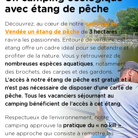
avec étang de pêche
Découvrez, au cœur de notre
camping en
Vendée un étang de pêche
de
3 hectares
qui
ravira les passionnés. Entouré de verdure, cet
étang offre un cadre idéal pour se détendre et
profiter de la nature. Vous y retrouverez de
nombreuses espèces aquatiques
, notamment
des brochets, des carpes et des gardons.
L’accès à notre étang de pêche est gratuit et il
n’est pas nécessaire de disposer d’une carte de
pêche. Tous les vacanciers séjournant au
camping bénéficient de l’accès à cet étang.
Respectueux de l’environnement, notre
camping approuve la
pratique du « no kill »
,
une approche qui consiste à remettre les