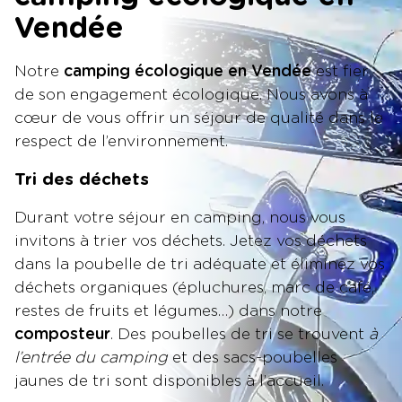
Vendée
Notre
camping écologique en Vendée
est fier
de son engagement écologique. Nous avons à
cœur de vous offrir un séjour de qualité dans le
respect de l’environnement.
Tri des déchets
Durant votre séjour en camping, nous vous
invitons à trier vos déchets. Jetez vos déchets
dans la poubelle de tri adéquate et éliminez vos
déchets organiques (épluchures, marc de café,
restes de fruits et légumes…) dans notre
composteur
. Des poubelles de tri se trouvent
à
l’entrée du camping
et des sacs-poubelles
jaunes de tri sont disponibles à l’accueil.