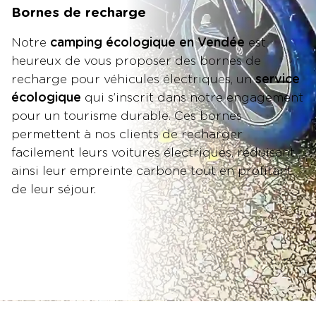
Bornes de recharge
Notre
camping écologique en Vendée
est
heureux de vous proposer des bornes de
recharge pour véhicules électriques, un
service
écologique
qui s’inscrit dans notre engagement
pour un tourisme durable. Ces bornes
permettent à nos clients de recharger
facilement leurs voitures électriques, réduisant
ainsi leur empreinte carbone tout en profitant
de leur séjour.