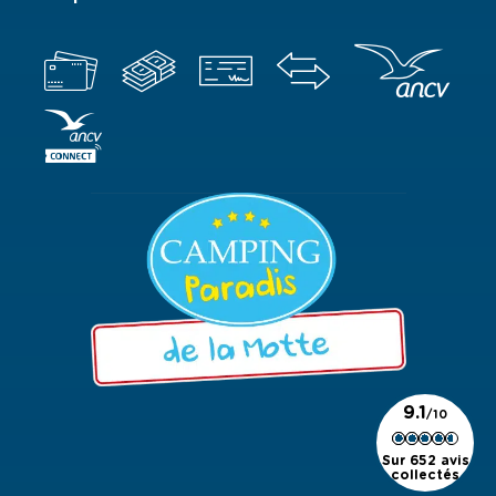
9.1
Sur 652 avis
collectés