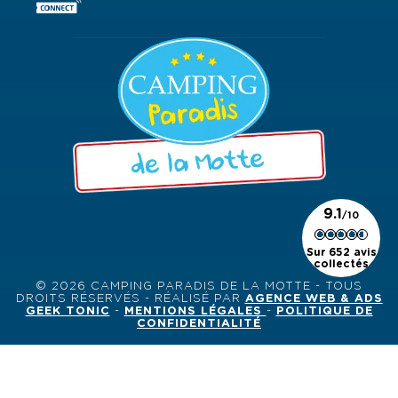
9.1
Sur 652 avis
collectés
© 2026 CAMPING PARADIS DE LA MOTTE - TOUS
DROITS RÉSERVÉS - RÉALISÉ PAR
AGENCE WEB & ADS
GEEK TONIC
-
MENTIONS LÉGALES
-
POLITIQUE DE
CONFIDENTIALITÉ