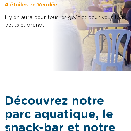
4 étoiles en Vendée
.
Il y en aura pour tous les goût et pour vous tous,
P
petits et grands !
a
r
c
A
q
u
a
t
Découvrez notre
i
parc aquatique, le
q
snack-bar et notre
u