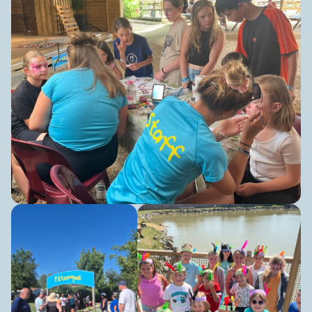
Fou
, nous vous remettons un planning des
animations et sorties complet et varié !
Vous pouvez retrouver tous les plannings
d’animations détaillés sur l’application « les
Vacances Camping Paradis ». N’hésitez pas à la
télécharger !!!
Planning type Juillet/Août