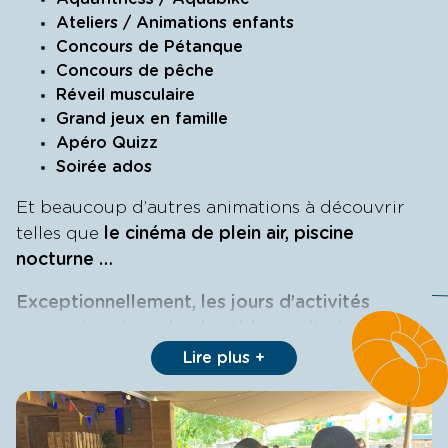
Ateliers / Animations enfants
Concours de Pétanque
Concours de pêche
Réveil musculaire
Grand jeux en famille
Apéro Quizz
Soirée ados
Et beaucoup d’autres animations à découvrir
telles que
le cinéma de plein air, piscine
nocturne …
Exceptionnellement, les jours d’activités
peuvent varier selon les thèmes d’animation de
chaque semaine.
N’hésitez pas à vous
Lire plus
renseigner!
A votre arrivée au
camping proche du Puy du