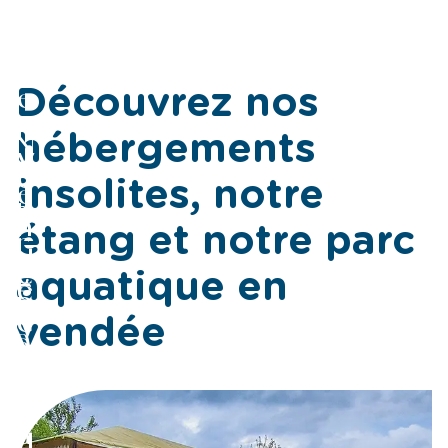
t
e
s
e
Découvrez nos
n
N
hébergements
V
o
e
insolites, notre
t
n
étang et notre parc
r
d
e
É
aquatique en
é
P
t
e
vendée
a
a
r
n
c
g
a
d