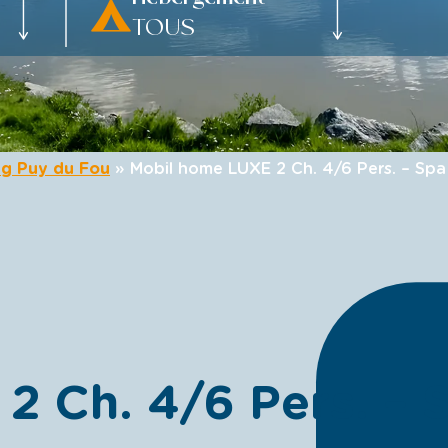
g Puy du Fou
»
Mobil home LUXE 2 Ch. 4/6 Pers. – Spa 
 Ch. 4/6 Pers. – S