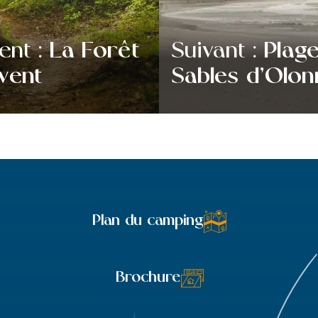
ent :
La Forêt
Suivant :
Plag
vent
Sables d’Olon
Plan du camping
Brochure