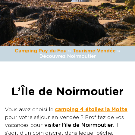
Camping Puy du Fou
»
Tourisme Vendée
»
Découvrez Noirmoutier
L’Île de Noirmoutier
Vous avez choisi le
camping 4 étoiles la Motte
pour votre séjour en Vendée ? Profitez de vos
vacances pour
visiter l’île de Noirmoutier
. Il
s’agit d’un coin discret dans lequel pêche,